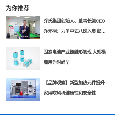
为你推荐
乔氏集团创始人、董事长兼CEO
乔元栩：力争中式八球入奥 彰显
和合共生精神
固态电池产业链雏形初现 大规模
商用为时尚早
【品牌观察】新型加热元件提升
家用吹风机健康性和安全性