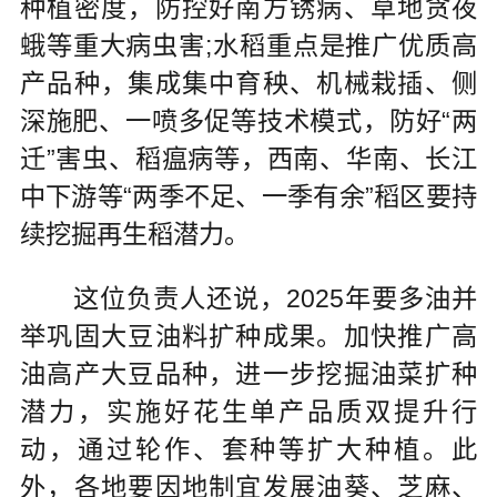
种植密度，防控好南方锈病、草地贪夜
蛾等重大病虫害;水稻重点是推广优质高
产品种，集成集中育秧、机械栽插、侧
深施肥、一喷多促等技术模式，防好“两
迁”害虫、稻瘟病等，西南、华南、长江
中下游等“两季不足、一季有余”稻区要持
续挖掘再生稻潜力。
这位负责人还说，2025年要多油并
举巩固大豆油料扩种成果。加快推广高
油高产大豆品种，进一步挖掘油菜扩种
潜力，实施好花生单产品质双提升行
动，通过轮作、套种等扩大种植。此
外，各地要因地制宜发展油葵、芝麻、