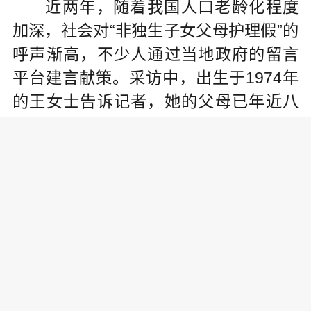
近两年，随着我国人口老龄化程度
加深，社会对“非独生子女父母护理假”的
呼声渐高，不少人通过当地政府的留言
平台建言献策。采访中，出生于1974年
的王女士告诉记者，她的父母已年近八
旬需要照料，而自己还没退休。“相较于
作为独生子女的‘80后’‘90后’，我们‘70
后’非独生子女更早面临照护父母的压
力，对假期的需求更迫切。”她说。
“孝敬父母是中华民族的传统美德，
没有独生与非独生的区分。”李凌云表
示，虽然我国正在尝试推行社会化养老
和照护服务，但这不能完全取代子女的