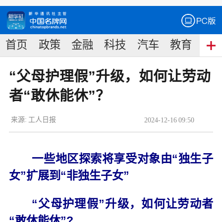
首页
政策
金融
科技
汽车
教育
食
“父母护理假”升级，如何让劳动
者“敢休能休”？
来源:
工人日报
2024
-
12
-
16
09:50
一些地区探索将享受对象由“独生子
女”扩展到“非独生子女”
“父母护理假”升级，如何让劳动者
“敢休能休”?