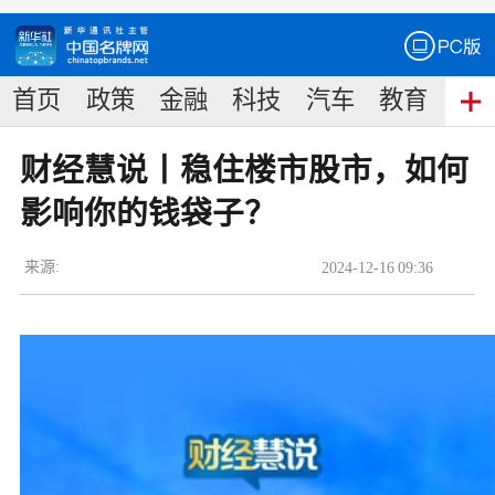
首页
政策
金融
科技
汽车
教育
食
财经慧说丨稳住楼市股市，如何
影响你的钱袋子？
来源:
2024
-
12
-
16
09:36