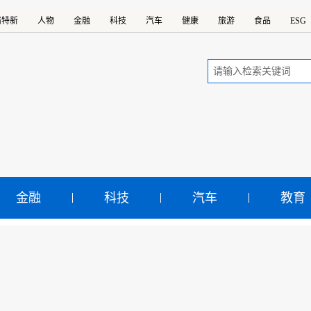
精特新
人物
金融
科技
汽车
健康
旅游
食品
ESG
金融
科技
汽车
教育
华鲜报丨@13亿多参保人
将迎来“跨省共济”