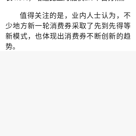
值得关注的是，业内人士认为，不
少地方新一轮消费券采取了先到先得等
新模式，也体现出消费券不断创新的趋
势。
“相比于直接发钱，消费券更直接被
用于消费，因为有些人可能会选择将现
金存起来或不用于消费。因此，消费券
在促进消费方面的效果更为立竿见影。
同时，固定时间限额发放消费券的方
式，能够激发人们的抢券意愿，进一步
提高消费券的使用率和效率。”付一夫表