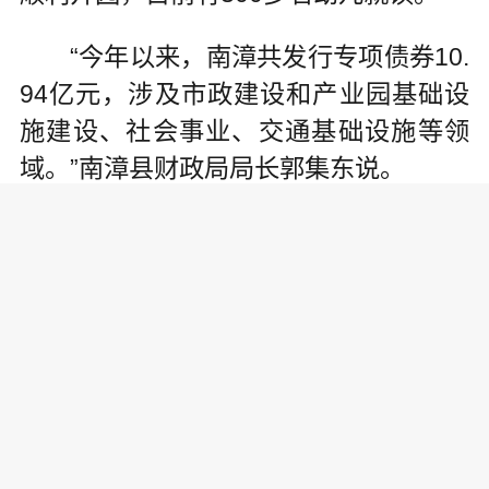
“今年以来，南漳共发行专项债券10.
94亿元，涉及市政建设和产业园基础设
施建设、社会事业、交通基础设施等领
域。”南漳县财政局局长郭集东说。
财政部数据显示，截至10月20日，
各地累计发行专项债券3.63万亿元、支
持项目超过3万个，在扩投资的同时，也
发挥着补短板、促创新、惠民生等作
用。
“税”上优惠，着力为企业减负担、
促创新