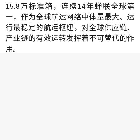
15.8万标准箱，连续14年蝉联全球第
一，作为全球航运网络中体量最大、运
行最稳定的航运枢纽，对全球供应链、
产业链的有效运转发挥着不可替代的作
用。
物流带来数据流，数据流推动金融
产品开发，上海港的“吨位”带来了新“流
量”。2023年中国首个航运期货品种——
集运指数(欧线)期货上市交易，在今年市
场波动的环境下，成为国际航运市场观
冷暖、避风险的重要工具。
首艘国产大型邮轮“爱达·魔都号”自