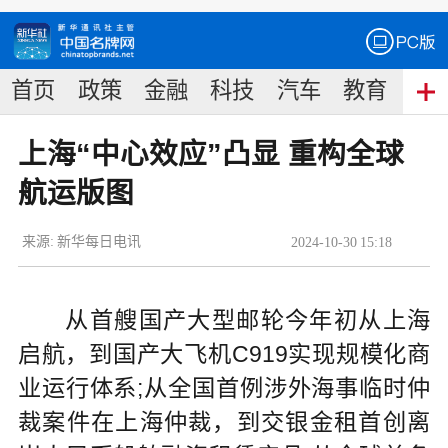
首页
政策
金融
科技
汽车
教育
食
上海“中心效应”凸显 重构全球
航运版图
来源:
新华每日电讯
2024
-
10
-
30
15:18
从首艘国产大型邮轮今年初从上海
启航，到国产大飞机C919实现规模化商
业运行体系;从全国首例涉外海事临时仲
裁案件在上海仲裁，到交银金租首创离