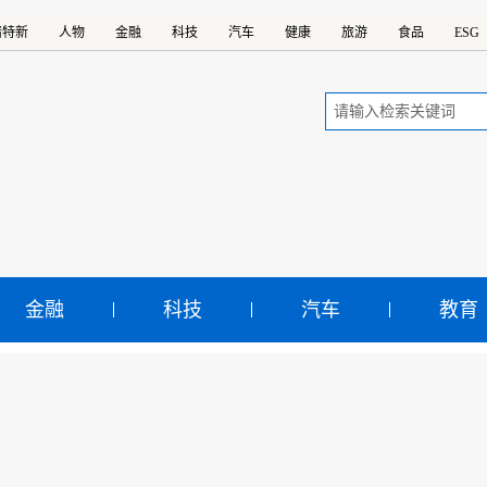
精特新
人物
金融
科技
汽车
健康
旅游
食品
ESG
金融
科技
汽车
教育
企违规收费专项整治行动
涉企违规收费专项整治行动全国电视电话会议28日在京召开
示：