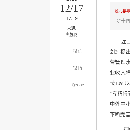
12/17
核心提
17:19
《“十
来源:
央视网
近日，
微信
划》提出
营管理
微博
业收入增
长10%
Qzone
“专精特
中外中
不断完
《规划