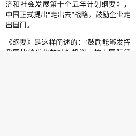
济和社会发展第十个五年计划纲要》，
中国正式提出“走出去”战略，鼓励企业走
出国门。
《纲要》是这样阐述的：“鼓励能够发挥
我国比较优势的对外投资，扩大国际经
济技术合作的领域、途径和方式。”“继续
发展对外承包工程和劳务合作，鼓励有
竞争优势的企业开发境外加工贸易，带
动产品、服务和技术出口。”“支持到境外
合作开发国内短缺资源，促进国内产业
结构调整和资源置换……为实施‘走出
去’战略创造条件。”