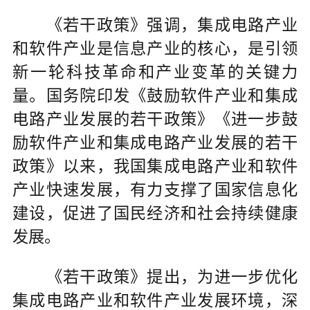
《若干政策》强调，集成电路产业
和软件产业是信息产业的核心，是引领
新一轮科技革命和产业变革的关键力
量。国务院印发《鼓励软件产业和集成
电路产业发展的若干政策》《进一步鼓
励软件产业和集成电路产业发展的若干
政策》以来，我国集成电路产业和软件
产业快速发展，有力支撑了国家信息化
建设，促进了国民经济和社会持续健康
发展。
《若干政策》提出，为进一步优化
集成电路产业和软件产业发展环境，深