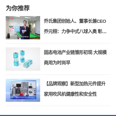
为你推荐
乔氏集团创始人、董事长兼CEO
乔元栩：力争中式八球入奥 彰显
和合共生精神
固态电池产业链雏形初现 大规模
商用为时尚早
【品牌观察】新型加热元件提升
家用吹风机健康性和安全性