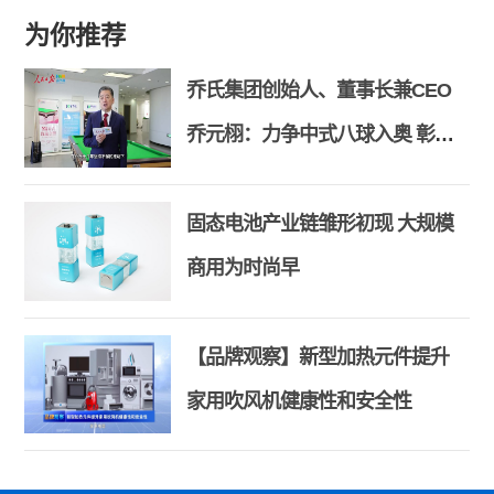
为你推荐
乔氏集团创始人、董事长兼CEO
乔元栩：力争中式八球入奥 彰显
和合共生精神
固态电池产业链雏形初现 大规模
商用为时尚早
【品牌观察】新型加热元件提升
家用吹风机健康性和安全性