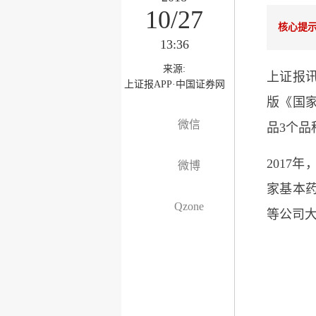
10/27
核心提
13:36
来源:
上证报讯
上证报APP·中国证券网
版《国
微信
品3个
2017
微博
家基本
Qzone
等公司