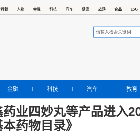
精特新
人物
金融
科技
汽车
健康
旅游
食品
ESG
金融
科技
汽车
教育
鑫药业四妙丸等产品进入20
基本药物目录》