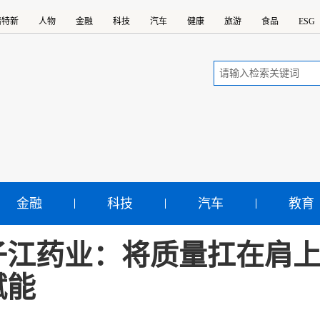
精特新
人物
金融
科技
汽车
健康
旅游
食品
ESG
金融
科技
汽车
教育
子江药业：将质量扛在肩上
赋能