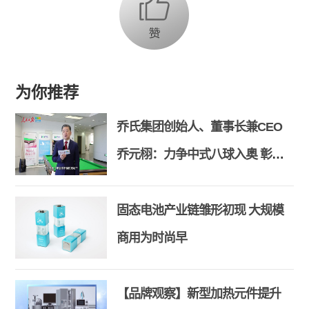
为你推荐
乔氏集团创始人、董事长兼CEO
乔元栩：力争中式八球入奥 彰显
和合共生精神
固态电池产业链雏形初现 大规模
商用为时尚早
【品牌观察】新型加热元件提升