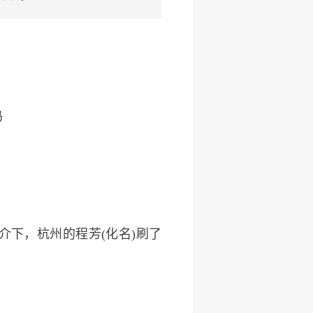
吗
下，杭州的程芳(化名)刷了