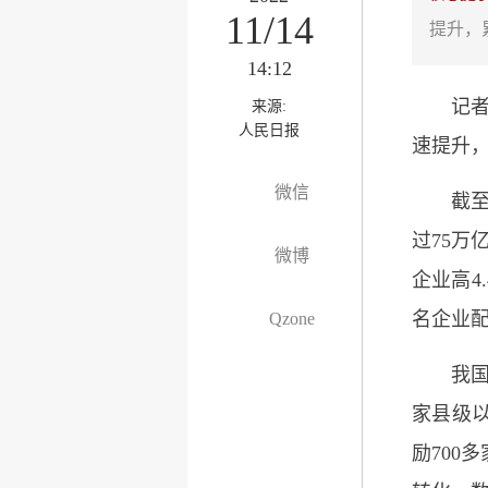
11/14
提升，
14:12
记
来源:
人民日报
速提升，
微信
截至
过75万
微博
企业高4
名企业配
Qzone
我
家县级以
励700