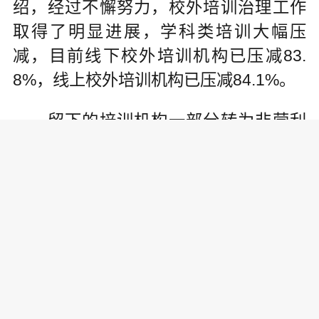
绍，经过不懈努力，校外培训治理工作
取得了明显进展，学科类培训大幅压
减，目前线下校外培训机构已压减83.
8%，线上校外培训机构已压减84.1%。
留下的培训机构一部分转为非营利
性机构，实行政府指导价，为人民群众
提供公益服务;不适合转非的将被进一步
注销。培训市场虚火大幅降温，广告基
本绝迹，资本大幅撤离，野蛮生长现象
得到有效遏制，全社会支持和认可“双减”
改革的良好氛围逐步形成。
97.3%的家长对学校减负提质工作满