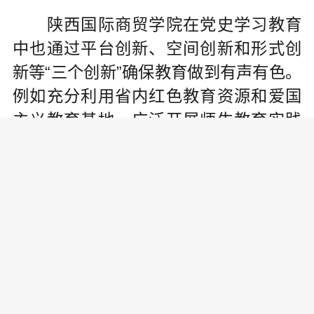
陕西国际商贸学院在党史学习教育
中也通过平台创新、空间创新和形式创
新等“三个创新”确保教育做到有声有色。
例如充分利用省内红色教育资源和爱国
主义教育基地，广泛开展师生教育实践
活动;充分挖掘校内资源，为深入开展党
史学习教育提供空间保障，营造浓厚的
学习环境，建立党史学习教育阅读空间
专区;充分调动基层党组织主观能动性和
干事创业的积极性和活化教育形式。
其中，该院医药学院党总支以党史
学习教育为新的起点，以为群众办实事