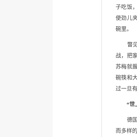
子吃饭
使劲儿
碗里。
瞥见“
战，把
苏梅就
碗筷和
过一旦
“世
德国哲
而多样