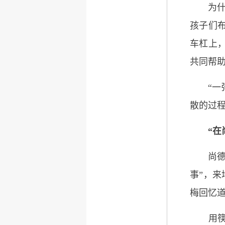
为什么
孩子们
车杠上
共同帮
“一张
散的过
“在
尚德智幼
事”，来
梅回忆
用筷子