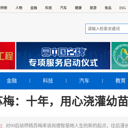
精特新
人物
金融
科技
汽车
健康
旅游
食品
ESG
金融
科技
汽车
教育
苏梅：十年，用心浇灌幼
对90后幼师杨苏梅来说尚德智是她人生的新的起点，往后漫
示：