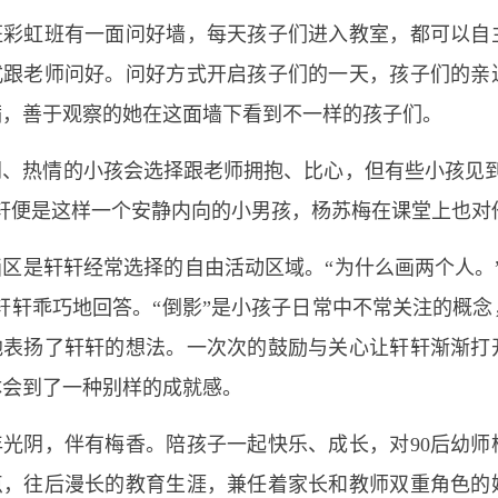
虹班有一面问好墙，每天孩子们进入教室，都可以自
式跟老师问好。问好方式开启孩子们的一天，孩子们的亲
满，善于观察的她在这面墙下看到不一样的孩子们。
热情的小孩会选择跟老师拥抱、比心，但有些小孩见到
轩轩便是这样一个安静内向的小男孩，杨苏梅在课堂上也对
是轩轩经常选择的自由活动区域。“为什么画两个人。”
轩轩乖巧地回答。“倒影”是小孩子日常中不常关注的概
地表扬了轩轩的想法。一次次的鼓励与关心让轩轩渐渐打
体会到了一种别样的成就感。
阴，伴有梅香。陪孩子一起快乐、成长，对90后幼师
点，往后漫长的教育生涯，兼任着家长和教师双重角色的