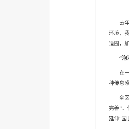
去年9
环境，我
适圈，加
“泡
在一个
种倦怠
全区幼
完善”
延伸”园