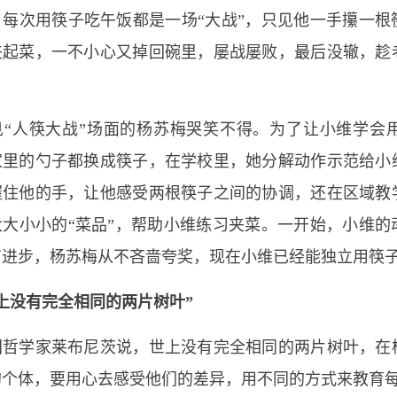
，每次用筷子吃午饭都是一场“大战”，只见他一手攥一根
夹起菜，一不小心又掉回碗里，屡战屡败，最后没辙，趁
人筷大战”场面的杨苏梅哭笑不得。为了让小维学会
家里的勺子都换成筷子，在学校里，她分解动作示范给小
握住他的手，让他感受两根筷子之间的协调，还在区域教
大大小小的“菜品”，帮助小维练习夹菜。一开始，小维的
有进步，杨苏梅从不吝啬夸奖，现在小维已经能独立用筷
上没有完全相同的两片树叶”
学家莱布尼茨说，世上没有完全相同的两片树叶，在
的个体，要用心去感受他们的差异，用不同的方式来教育