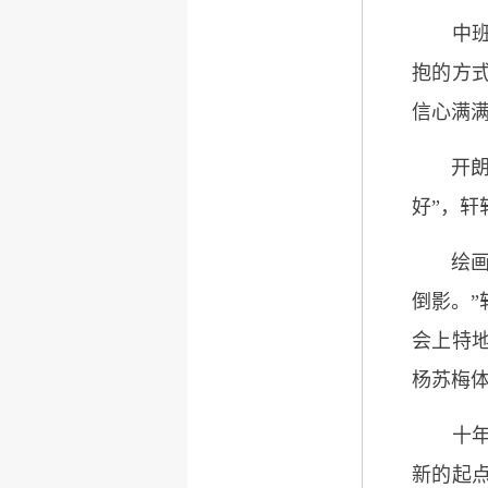
中班彩
抱的方
信心满
开朗、
好”，
绘画区
倒影。”
会上特
杨苏梅
十年光
新的起