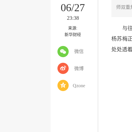
06/27
师双重
23:38
与往日
来源:
新华财经
杨苏梅
处处透
微信
微博
Qzone