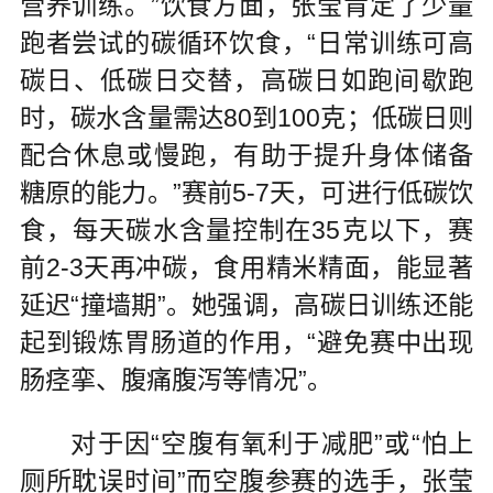
营养训练。”饮食方面，张莹肯定了少量
跑者尝试的碳循环饮食，“日常训练可高
碳日、低碳日交替，高碳日如跑间歇跑
时，碳水含量需达80到100克；低碳日则
配合休息或慢跑，有助于提升身体储备
糖原的能力。”赛前5-7天，可进行低碳饮
食，每天碳水含量控制在35克以下，赛
前2-3天再冲碳，食用精米精面，能显著
延迟“撞墙期”。她强调，高碳日训练还能
起到锻炼胃肠道的作用，“避免赛中出现
肠痉挛、腹痛腹泻等情况”。
对于因“空腹有氧利于减肥”或“怕上
厕所耽误时间”而空腹参赛的选手，张莹