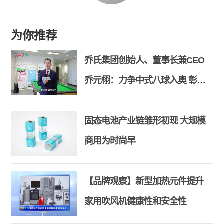
为你推荐
乔氏集团创始人、董事长兼CEO
乔元栩：力争中式八球入奥 彰显
和合共生精神
固态电池产业链雏形初现 大规模
商用为时尚早
【品牌观察】新型加热元件提升
家用吹风机健康性和安全性