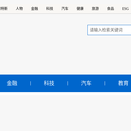
精特新
人物
金融
科技
汽车
健康
旅游
食品
ESG
金融
科技
汽车
教育
爱相通 世界球同”：202
世锦赛在美开幕