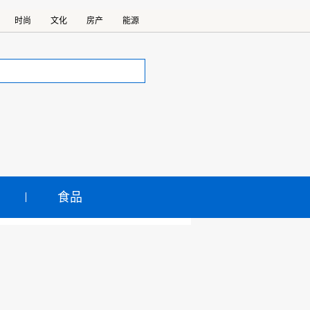
时尚
文化
房产
能源
食品
4中式八球残疾