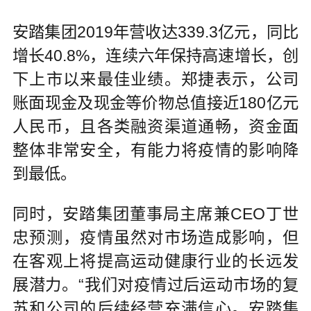
安踏集团2019年营收达339.3亿元，同比
增长40.8%，连续六年保持高速增长，创
下上市以来最佳业绩。郑捷表示，公司
账面现金及现金等价物总值接近180亿元
人民币，且各类融资渠道通畅，资金面
整体非常安全，有能力将疫情的影响降
到最低。
同时，安踏集团董事局主席兼CEO丁世
忠预测，疫情虽然对市场造成影响，但
在客观上将提高运动健康行业的长远发
展潜力。“我们对疫情过后运动市场的复
苏和公司的后续经营充满信心。安踏集