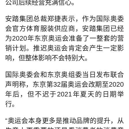
公司后续经营充满信心。
安踏集团总裁郑捷表示，作为国际奥委
会官方体育服装供应商，安踏集团已经
为2020年东京奥运会准备了一整套的营
销计划。推迟奥运会肯定会产生一定影
响，但整体影响不会特别大。
国际奥委会和东京奥组委当日发布联合
声明称，东京第32届奥运会改期至2020
年后，但不迟于2021年夏天的日期举
行。
“奥运会本身更多是推动品牌的提升，从