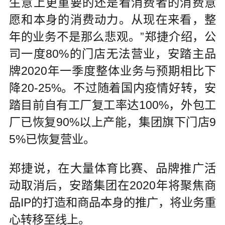
生意上更重要的还是看消费者的消费意
愿和本身的消费动力。从现在来看，整
年的业务不是那么悲观。”郑捷介绍，公
司一度80%的门店无法营业，安踏主品
牌2020年一季度整体业务与预期相比下
降20-25%。不过随着国内疫情好转，安
踏目前自有工厂复工率达100%，外包工
厂已恢复90%以上产能，集团旗下门店9
5%已恢复营业。
郑捷说，在大量体育比赛、品牌推广活
动取消后，安踏集团在2020年将聚焦商
品IP的打造和商品本身的推广，将业务重
心转移至线上。