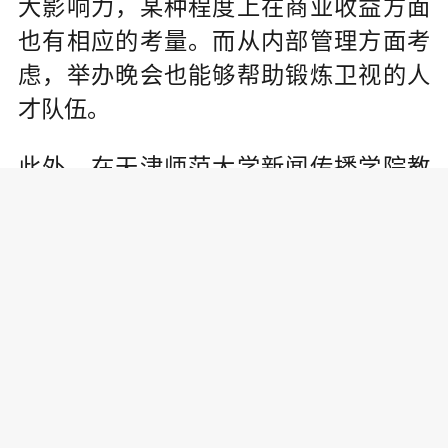
大影响力，某种程度上在商业收益方面
也有相应的考量。而从内部管理方面考
虑，举办晚会也能够帮助锻炼卫视的人
才队伍。
此外，在天津师范大学新闻传播学院教
授陈立强看来，春晚是一个仪式化的产
品，并在中国传统的佳节春节进行特定
的仪式传播，具有非常鲜明的文化意义
以及媒体价值。地方台办春晚，在一定
程度上是在刷存在感，象征意义亦会大
于它的实际意义。而比较强势的一线卫
视，则通过春晚传播来聚集人气，比如
湖南卫视、东方卫视，不仅仅是刷存在