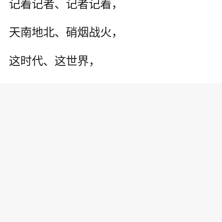
记着记者、记者记着，
天南地北、硝烟战火，
这时代、这世界，
你为我把事实传播。
记者记着、记着记者!
2017.9.19.
(第一稿写于1996年)