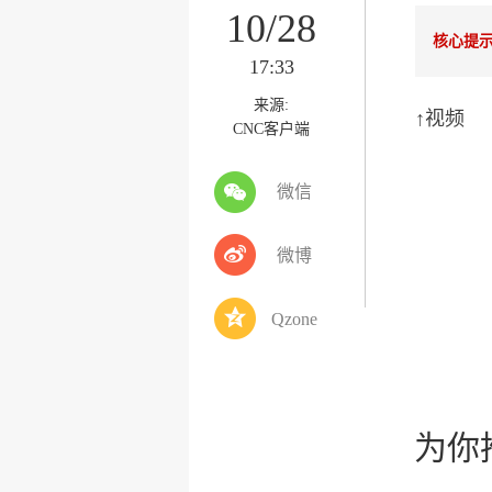
10/28
核心提
17:33
来源:
↑视频
CNC客户端
微信
微博
Qzone
为你