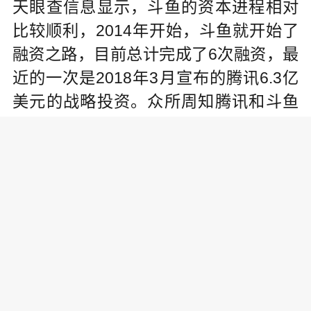
天眼查信息显示，斗鱼的资本进程相对
比较顺利，2014年开始，斗鱼就开始了
融资之路，目前总计完成了6次融资，最
近的一次是2018年3月宣布的腾讯6.3亿
美元的战略投资。众所周知腾讯和斗鱼
绑定较深，2016年斗鱼的B轮1亿美元融
资时，腾讯就已经进入斗鱼了。
虽然官方一再讳莫如深，但是斗鱼处于IP
O前夜也是不争的事实。“之前有投资机
构斩钉截铁说第三季度(2018年)他们(斗
鱼)就上市，结果监管太严形势不好”，一
位资深行业从业者告诉记者，斗鱼多次
传出上市消息，还是因为监管和市场环