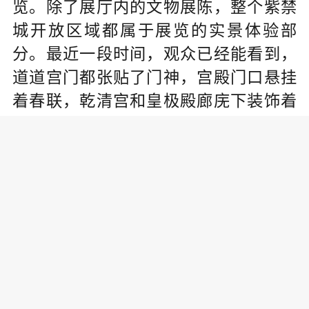
览。除了展厅内的文物展陈，整个紫禁
城开放区域都属于展览的实景体验部
分。最近一段时间，观众已经能看到，
道道宫门都张贴了门神，宫殿门口悬挂
着春联，乾清宫和皇极殿廊庑下装饰着
华美的宫灯。后续，乾清宫的丹陛上下
还会竖立起高大的天灯、万寿灯。紫禁
城内装饰的清廷春节用品仿制品，数量
超过1000件。
“新老融合”复苏旧年月
此次“紫禁城过大年”充分体现了“新老融
合”，观众既能体验新技术、新媒介，也