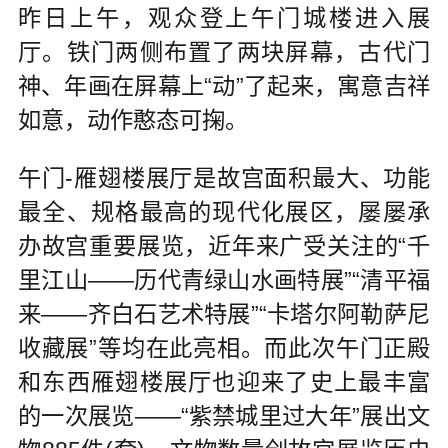
昨日上午，观众登上午门城楼进入展
厅。铁门两侧布置了两块屏幕，古代门
神、年画在屏幕上“动”了起来，寓意吉祥
如意，动作憨态可掬。
午门-雁翅楼展厅是故宫面积最大、功能
最全、规格最高的现代化展区，屡屡承
办故宫重要展览，近年来广受关注的“千
里江山——历代青绿山水画特展”“清平福
来——齐白石艺术特展”“卡塔尔阿勒萨尼
收藏展”等均在此亮相。而此次午门正殿
和东西雁翅楼展厅也迎来了史上最丰富
的一次展览——“紫禁城里过大年”展出文