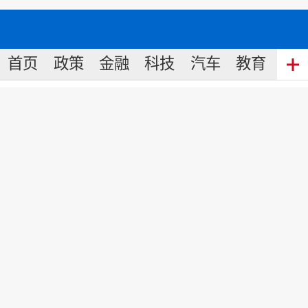
首页
政策
金融
科技
汽车
教育
食
徐彦平的诗：商人视野里的人性
来源:
中国名牌
2019
-
09
-
11
16:21
读徐彦平的诗会有一种不安的感觉，没
有主题的限定，也没有语言的忌讳，形
式和意象都不稳定;像野马无缰，到处奔
跑，溅一路的水珠，扬一路的飞尘。对
于这种放任，徐彦平有很自信的态度。