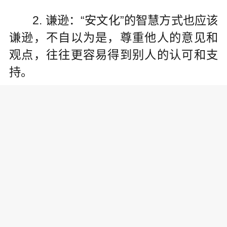
2. 谦逊：“安文化”的智慧方式也应该
谦逊，不自以为是，尊重他人的意见和
观点，往往更容易得到别人的认可和支
持。
3. 包容：“安文化”的智慧方式还应该
具备包容性，能够容纳不同意见和观
点，不会因为别人的不同意见和看法而
斤斤计较，或者产生隔阂和矛盾。
4. 防范性：“安文化”的智慧方式还应
该具备防范性，能够识别并预见潜在的
风险和问题，制定出相应的安全策略和