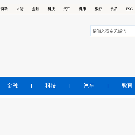
精特新
人物
金融
科技
汽车
健康
旅游
食品
ESG
金融
科技
汽车
教育
色文化艺术毛体书法“五进
会在韶山举办