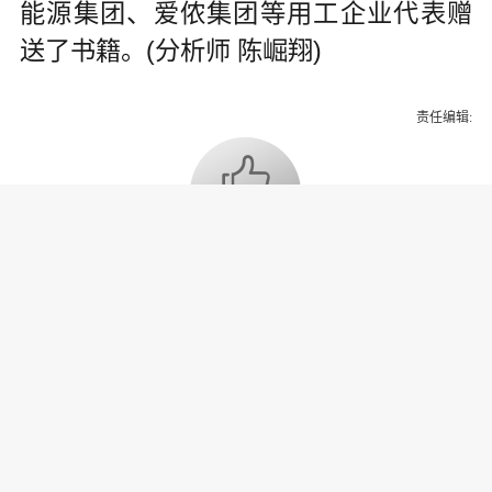
能源集团、爱侬集团等用工企业代表赠
送了书籍。(分析师 陈崛翔)
责任编辑:
为你推荐
乔氏集团创始人、董事长兼CEO
乔元栩：力争中式八球入奥 彰显
和合共生精神