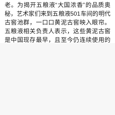
老。为揭开五粮液“大国浓香”的品质奥
秘，艺术家们来到五粮液501车间的明代
古窖池群，一口口黄泥古窖映入眼帘。
五粮液相关负责人表示，这些黄泥古窖
是中国现存最早，且至今仍连续使用的
地穴式曲酒窖池，其中最老的明代古窖
池群自1368年连续使用至今已有650余
年，是五粮液古窖文化的珍贵蕴藏。
酒香氤氲缭绕，艺术家们在五粮液
酿酒车间深入体验“量质摘酒”工艺，询问
了解跑窖循环、分层起糟、续糟配料等
关键酿酒工序，品鉴车间最新摘出的原