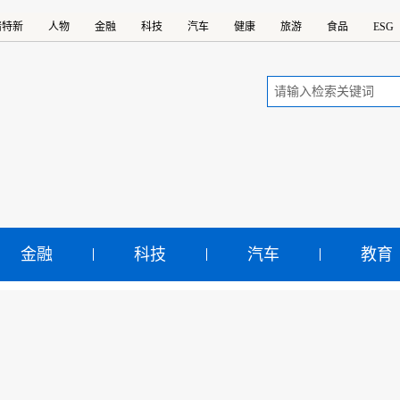
精特新
人物
金融
科技
汽车
健康
旅游
食品
ESG
金融
科技
汽车
教育
软将以近700亿美元收购动
宇宙