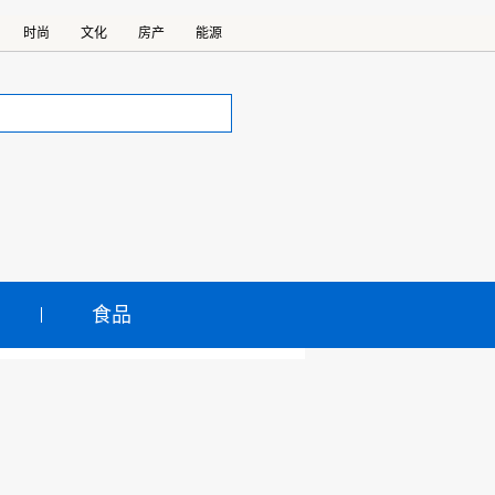
时尚
文化
房产
能源
食品
视暴雪 意在