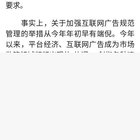
要求。
事实上，关于加强互联网广告规范
管理的举措从今年年初早有端倪。今年
以来，平台经济、互联网广告成为市场
监管领域频频出现的“热词”，剑指各种违
法乱象，一系列规范发展的举措密集出
台。
今年4月，市场监管总局会同中央网
信办、税务总局召开了互联网平台企业
行政指导会，与会34家互联网平台企业
签署了《依法合规经营承诺》。值得注
意的是，这些互联网平台企业在签署的