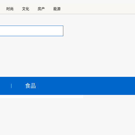
时尚
文化
房产
能源
食品
瓣真的“清朗”