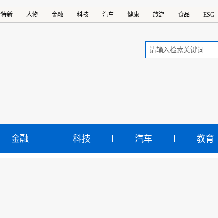
精特新
人物
金融
科技
汽车
健康
旅游
食品
ESG
金融
科技
汽车
教育
饭圈”乱象到“删照门” 豆
？