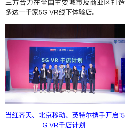
三方合力在全国主要城市及商业区打造
多达一千家5G VR线下体验店。
当红齐天、北京移动、英特尔携手开启“5
G VR千店计划”