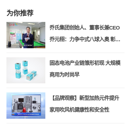
为你推荐
乔氏集团创始人、董事长兼CEO
乔元栩：力争中式八球入奥 彰显
和合共生精神
固态电池产业链雏形初现 大规模
商用为时尚早
【品牌观察】新型加热元件提升
家用吹风机健康性和安全性