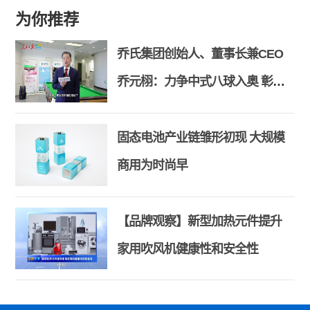
为你推荐
乔氏集团创始人、董事长兼CEO
乔元栩：力争中式八球入奥 彰显
和合共生精神
固态电池产业链雏形初现 大规模
商用为时尚早
【品牌观察】新型加热元件提升
家用吹风机健康性和安全性