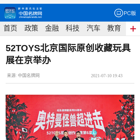
首页
政策
金融
科技
汽车
教育
食
52TOYS北京国际原创收藏玩具
展在京举办
来源:
中国名牌网
2021
-
07
-
10
19:43