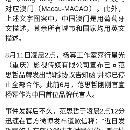
对应澳门（Macau-MACAO）。此外，
上述文字图案中，中国澳门是用葡萄牙
文描述，其余所有城市和国家均用英文
描述。
8月11日凌晨2点，杨幂工作室嘉行星光
（重庆）影视传媒有限公司宣布已向范
思哲品牌发出“解除协议告知函”并称已停
止全部合作。此前6月，范思哲刚刚官宣
杨幂作为中国首位品牌代言人。
事件发酵后不久，范思哲于凌晨2点12分
迅速在官方微博发布道歉信称：“近日发