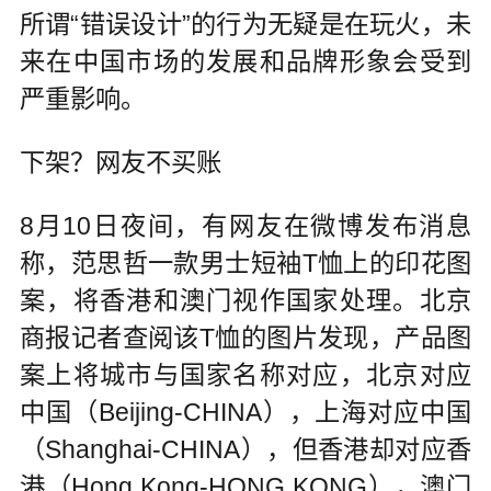
所谓“错误设计”的行为无疑是在玩火，未
来在中国市场的发展和品牌形象会受到
严重影响。
下架？网友不买账
8月10日夜间，有网友在微博发布消息
称，范思哲一款男士短袖T恤上的印花图
案，将香港和澳门视作国家处理。北京
商报记者查阅该T恤的图片发现，产品图
案上将城市与国家名称对应，北京对应
中国（Beijing-CHINA），上海对应中国
（Shanghai-CHINA），但香港却对应香
港（Hong Kong-HONG KONG），澳门