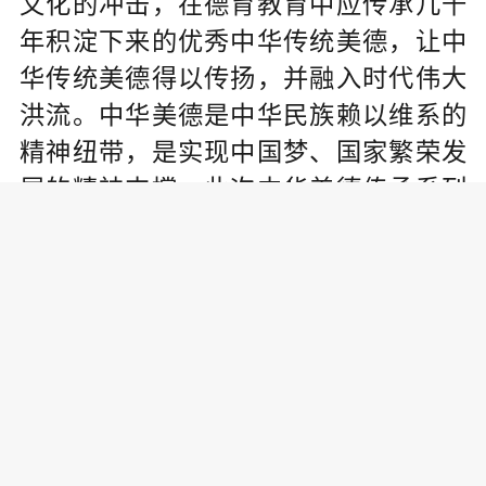
文化的冲击，在德育教育中应传承几千
年积淀下来的优秀中华传统美德，让中
华传统美德得以传扬，并融入时代伟大
洪流。中华美德是中华民族赖以维系的
精神纽带，是实现中国梦、国家繁荣发
展的精神支撑。此次中华美德传承系列
活动的目的就是引领社会各界自觉传承
中华美德，深入践行社会主义核心价值
观，从中华民族传统美德中汲取营养，
从英雄人物和时代楷模的身上感受道德
风范，追求更有高度、更有境界、更有
品位的人生。
据悉，黑鸭子组合将于2020年1月10号