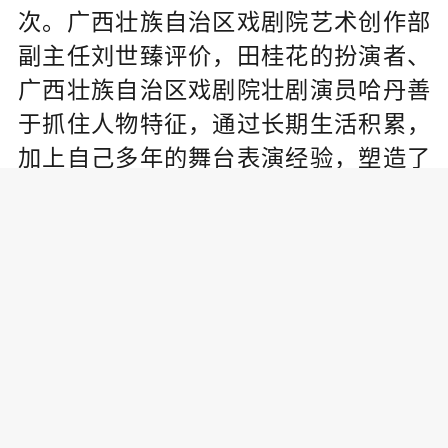
次。广西壮族自治区戏剧院艺术创作部
副主任刘世臻评价，田桂花的扮演者、
广西壮族自治区戏剧院壮剧演员哈丹善
于抓住人物特征，通过长期生活积累，
加上自己多年的舞台表演经验，塑造了
一个真实生动的乡村文化人形象。
9月8日，以中宣部授予“时代楷模”称
号的第六届全国道德模范黄大发为原型
创作的黔剧《天渠》播出。该剧讲述了
在崇山峻岭包围着的贵州团结村，村支
书黄大发带领乡亲们向悬崖发起挑战，
在绝壁上凿出了一条长9400米、地跨3个