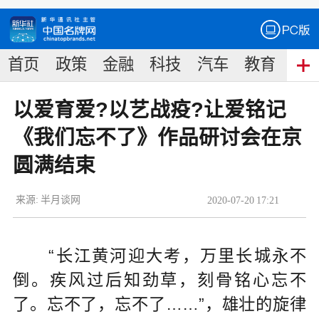
首页
政策
金融
科技
汽车
教育
食
以爱育爱?以艺战疫?让爱铭记
《我们忘不了》作品研讨会在京
圆满结束
来源:
半月谈网
2020
-
07
-
20
17:21
“长江黄河迎大考，万里长城永不
倒。疾风过后知劲草，刻骨铭心忘不
了。忘不了，忘不了……”，雄壮的旋律