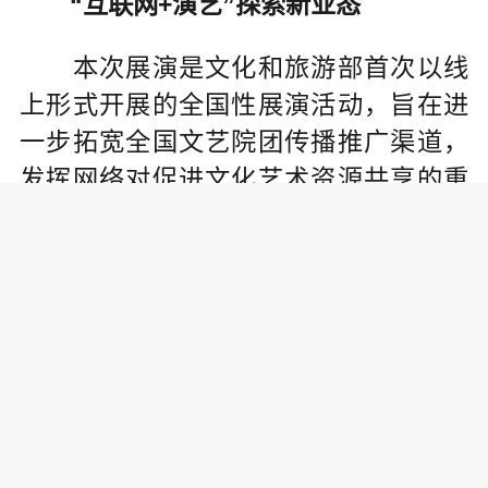
“互联网+演艺”探索新业态
本次展演是文化和旅游部首次以线
上形式开展的全国性展演活动，旨在进
一步拓宽全国文艺院团传播推广渠道，
发挥网络对促进文化艺术资源共享的重
要作用，推进“互联网+演艺”平台建设，
探索新型文化服务和消费业态的健康发
展。
此次展演以文化和旅游部官方网站
为视频播出主平台，将依托新华社全媒
体传播资源重点推广，同时，将在新华
社“快看”生活号以及其他视频平台创新推