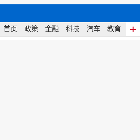
首页
政策
金融
科技
汽车
教育
食
山猫传媒：文化产业跨步健康产
业 危中取机巧翻身
来源:
人民网-湖南频道
2020
-
03
-
18
10:19
核心提示：
在应对疫情影响过程中，山猫传媒觉察到防护物资大量
紧缺，并且存在质量良莠不齐，品牌缺乏等问题，为此次疫情带来
了不利影响。山猫传媒结合自身品牌、渠道、合作伙伴等优势，开
始投资儿童、成人防护产品生产。