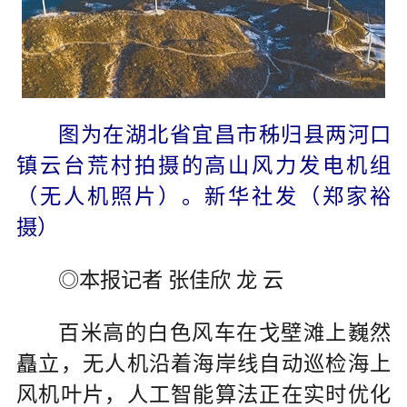
图为在湖北省宜昌市秭归县两河口
镇云台荒村拍摄的高山风力发电机组
（无人机照片）。新华社发（郑家裕
摄）
◎本报记者 张佳欣 龙 云
百米高的白色风车在戈壁滩上巍然
矗立，无人机沿着海岸线自动巡检海上
风机叶片，人工智能算法正在实时优化