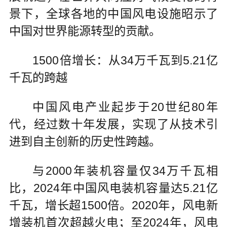
景下，全球各地的中国风电设施昭示了
中国对世界能源转型的贡献。
1500倍增长：从34万千瓦到5.21亿
千瓦的跨越
中国风电产业起步于20世纪80年
代，经过数十年发展，实现了从技术引
进到自主创新的历史性跨越。
与2000年装机容量仅34万千瓦相
比，2024年中国风电装机容量达5.21亿
千瓦，增长超1500倍。2020年，风电新
增装机首次超越火电；至2024年，风电