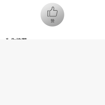
为你推荐
乔氏集团创始人、董事长兼CEO
乔元栩：力争中式八球入奥 彰显
和合共生精神
固态电池产业链雏形初现 大规模
商用为时尚早