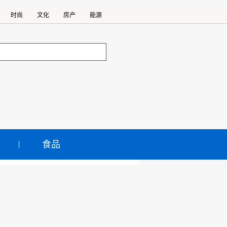
时尚
文化
房产
能源
食品
路货运量破九