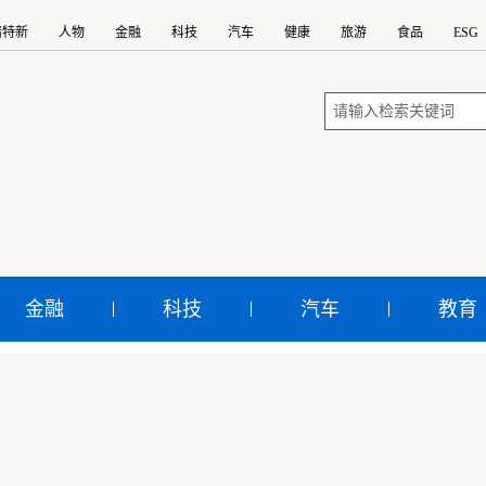
精特新
人物
金融
科技
汽车
健康
旅游
食品
ESG
金融
科技
汽车
教育
煤东运“大动脉”！大秦铁
亿吨